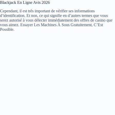
Blackjack En Ligne Avis 2026
Cependant, il est très important de vérifier ses informations
d’identification. Et non, ce qui signifie en d’autres termes que vous
serez autorisé à vous délecter immédiatement des offres de casino que
vous aimez. Essayer Les Machines À Sous Gratuitement, C’Est
Possible.