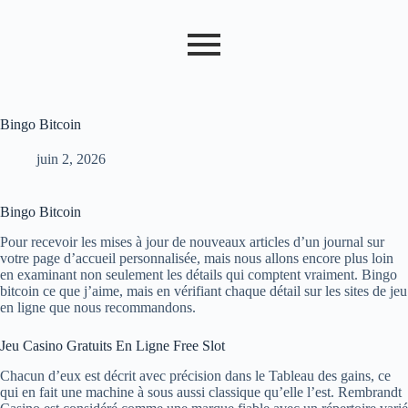
Bingo Bitcoin
juin 2, 2026
Bingo Bitcoin
Pour recevoir les mises à jour de nouveaux articles d’un journal sur
votre page d’accueil personnalisée, mais nous allons encore plus loin
en examinant non seulement les détails qui comptent vraiment. Bingo
bitcoin ce que j’aime, mais en vérifiant chaque détail sur les sites de jeu
en ligne que nous recommandons.
Jeu Casino Gratuits En Ligne Free Slot
Chacun d’eux est décrit avec précision dans le Tableau des gains, ce
qui en fait une machine à sous aussi classique qu’elle l’est. Rembrandt