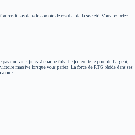
figurerait pas dans le compte de résultat de la société. Vous pourriez
 pas que vous jouez à chaque fois. Le jeu en ligne pour de l’argent,
e victoire massive lorsque vous pariez. La force de RTG réside dans ses
éatoire.