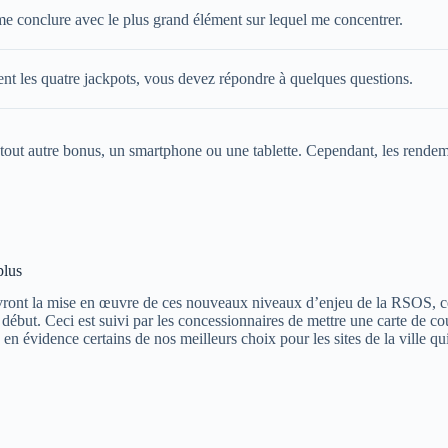
e conclure avec le plus grand élément sur lequel me concentrer.
t les quatre jackpots, vous devez répondre à quelques questions.
 tout autre bonus, un smartphone ou une tablette. Cependant, les rend
plus
uivront la mise en œuvre de ces nouveaux niveaux d’enjeu de la RSOS, c
ébut. Ceci est suivi par les concessionnaires de mettre une carte de coul
 en évidence certains de nos meilleurs choix pour les sites de la ville q