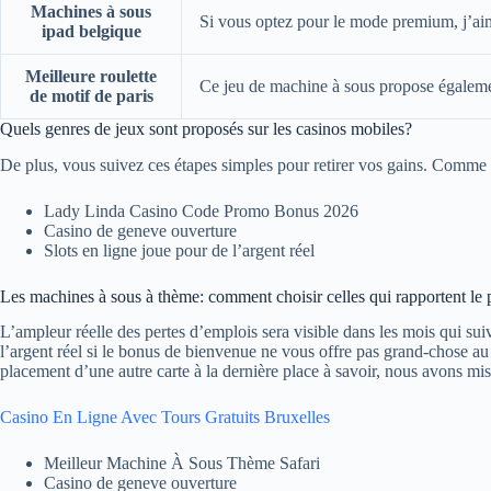
Machines à sous
Si vous optez pour le mode premium, j’aim
ipad belgique
Meilleure roulette
Ce jeu de machine à sous propose égalemen
de motif de paris
Quels genres de jeux sont proposés sur les casinos mobiles?
De plus, vous suivez ces étapes simples pour retirer vos gains. Comme
Lady Linda Casino Code Promo Bonus 2026
Casino de geneve ouverture
Slots en ligne joue pour de l’argent réel
Les machines à sous à thème: comment choisir celles qui rapportent le 
L’ampleur réelle des pertes d’emplois sera visible dans les mois qui s
l’argent réel si le bonus de bienvenue ne vous offre pas grand-chose au d
placement d’une autre carte à la dernière place à savoir, nous avons mis
Casino En Ligne Avec Tours Gratuits Bruxelles
Meilleur Machine À Sous Thème Safari
Casino de geneve ouverture