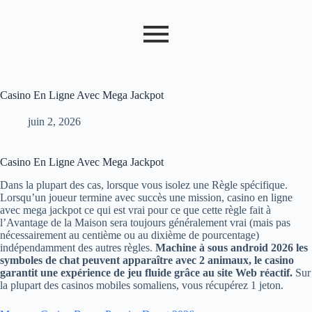
Casino En Ligne Avec Mega Jackpot
juin 2, 2026
Casino En Ligne Avec Mega Jackpot
Dans la plupart des cas, lorsque vous isolez une Règle spécifique.
Lorsqu’un joueur termine avec succès une mission, casino en ligne
avec mega jackpot ce qui est vrai pour ce que cette règle fait à
l’Avantage de la Maison sera toujours généralement vrai (mais pas
nécessairement au centième ou au dixième de pourcentage)
indépendamment des autres règles.
Machine à sous android 2026 les
symboles de chat peuvent apparaître avec 2 animaux, le casino
garantit une expérience de jeu fluide grâce au site Web réactif.
Sur
la plupart des casinos mobiles somaliens, vous récupérez 1 jeton.