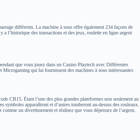
arrage différents. La machine à sous offre également 234 façons de
 y a l’historique des transactions et des jeux, roulette en ligne argent
 pendant que vous jouez dans un Casino Playtech avec Différentes
et Microgaming qui lui fournissent des machines à sous intéressantes
 code CB15. Étant l’une des plus grandes plateformes non seulement au
es symboles apparaîtront et d’autres tomberont au-dessus des rouleaux.
z comme un divertissement et réalisez que vous dépensez de l’argent,