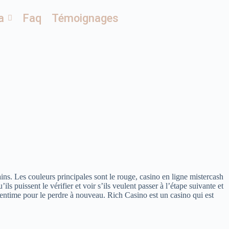
a
Faq
Témoignages
ins. Les couleurs principales sont le rouge, casino en ligne mistercash
s puissent le vérifier et voir s’ils veulent passer à l’étape suivante et
centime pour le perdre à nouveau. Rich Casino est un casino qui est