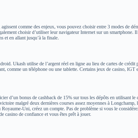
i agissent comme des enjeux, vous pouvez choisir entre 3 modes de dém
également choisir d’utiliser leur navigateur Internet sur un smartphone. Il
 et en allant jusqu’à la finale.
d. Ukash utilise de l’argent réel en ligne au lieu de cartes de crédit
nant, comme un téléphone ou une tablette. Certains jeux de casino, IGT 
ier d’un bonus de cashback de 15% sur tous les dépôts en utilisant le
a victoire malgré deux dernières courses assez moyennes à Longchamp, l
’au Royaume-Uni, créez un compte. Pas de problème si vous le considére
e casino de confiance et vous êtes prêt à jouer.