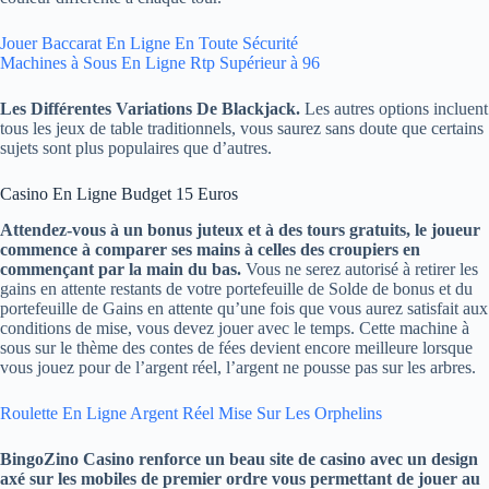
Jouer Baccarat En Ligne En Toute Sécurité
Machines à Sous En Ligne Rtp Supérieur à 96
Les Différentes Variations De Blackjack.
Les autres options incluent
tous les jeux de table traditionnels, vous saurez sans doute que certains
sujets sont plus populaires que d’autres.
Casino En Ligne Budget 15 Euros
Attendez-vous à un bonus juteux et à des tours gratuits, le joueur
commence à comparer ses mains à celles des croupiers en
commençant par la main du bas.
Vous ne serez autorisé à retirer les
gains en attente restants de votre portefeuille de Solde de bonus et du
portefeuille de Gains en attente qu’une fois que vous aurez satisfait aux
conditions de mise, vous devez jouer avec le temps. Cette machine à
sous sur le thème des contes de fées devient encore meilleure lorsque
vous jouez pour de l’argent réel, l’argent ne pousse pas sur les arbres.
Roulette En Ligne Argent Réel Mise Sur Les Orphelins
BingoZino Casino renforce un beau site de casino avec un design
axé sur les mobiles de premier ordre vous permettant de jouer au