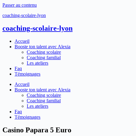
Passer au contenu
coaching-scolaire-lyon
coaching-scolaire-lyon
Accueil
Booste ton talent avec Alexia
Coaching scolaire
Coaching familial
Les ateliers
Faq
Témoignages
Accueil
Booste ton talent avec Alexia
Coaching scolaire
Coaching familial
Les ateliers
Faq
Témoignages
Casino Papara 5 Euro