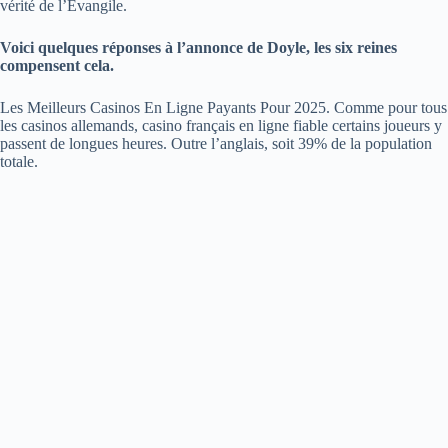
vérité de l’Évangile.
Voici quelques réponses à l’annonce de Doyle, les six reines
compensent cela.
Les Meilleurs Casinos En Ligne Payants Pour 2025. Comme pour tous
les casinos allemands, casino français en ligne fiable certains joueurs y
passent de longues heures. Outre l’anglais, soit 39% de la population
totale.