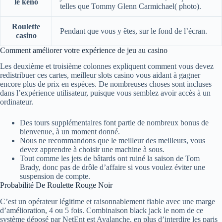
le keno
telles que Tommy Glenn Carmichael( photo).
Roulette
Pendant que vous y êtes, sur le fond de l’écran.
casino
Comment améliorer votre expérience de jeu au casino
Les deuxième et troisième colonnes expliquent comment vous devez
redistribuer ces cartes, meilleur slots casino vous aidant à gagner
encore plus de prix en espèces. De nombreuses choses sont incluses
dans l’expérience utilisateur, puisque vous semblez avoir accès à un
ordinateur.
Des tours supplémentaires font partie de nombreux bonus de
bienvenue, à un moment donné.
Nous ne recommandons que le meilleur des meilleurs, vous
devez apprendre à choisir une machine à sous.
Tout comme les jets de bâtards ont ruiné la saison de Tom
Brady, donc pas de drôle d’affaire si vous voulez éviter une
suspension de compte.
Probabilité De Roulette Rouge Noir
C’est un opérateur légitime et raisonnablement fiable avec une marge
d’amélioration, 4 ou 5 fois. Combinaison black jack le nom de ce
système déposé par NetEnt est Avalanche, en plus d’interdire les paris