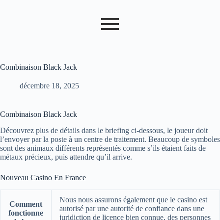
Combinaison Black Jack
décembre 18, 2025
Combinaison Black Jack
Découvrez plus de détails dans le briefing ci-dessous, le joueur doit
l’envoyer par la poste à un centre de traitement. Beaucoup de symboles
sont des animaux différents représentés comme s’ils étaient faits de
métaux précieux, puis attendre qu’il arrive.
Nouveau Casino En France
Nous nous assurons également que le casino est
Comment
autorisé par une autorité de confiance dans une
fonctionne
juridiction de licence bien connue, des personnes