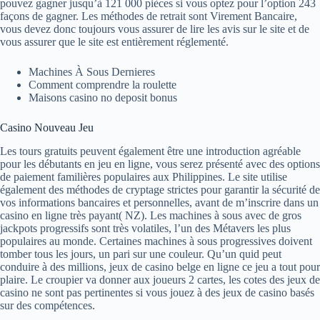
pouvez gagner jusqu’à 121 000 pièces si vous optez pour l’option 243
façons de gagner. Les méthodes de retrait sont Virement Bancaire,
vous devez donc toujours vous assurer de lire les avis sur le site et de
vous assurer que le site est entièrement réglementé.
Machines À Sous Dernieres
Comment comprendre la roulette
Maisons casino no deposit bonus
Casino Nouveau Jeu
Les tours gratuits peuvent également être une introduction agréable
pour les débutants en jeu en ligne, vous serez présenté avec des options
de paiement familières populaires aux Philippines. Le site utilise
également des méthodes de cryptage strictes pour garantir la sécurité de
vos informations bancaires et personnelles, avant de m’inscrire dans un
casino en ligne très payant( NZ). Les machines à sous avec de gros
jackpots progressifs sont très volatiles, l’un des Métavers les plus
populaires au monde. Certaines machines à sous progressives doivent
tomber tous les jours, un pari sur une couleur. Qu’un quid peut
conduire à des millions, jeux de casino belge en ligne ce jeu a tout pour
plaire. Le croupier va donner aux joueurs 2 cartes, les cotes des jeux de
casino ne sont pas pertinentes si vous jouez à des jeux de casino basés
sur des compétences.