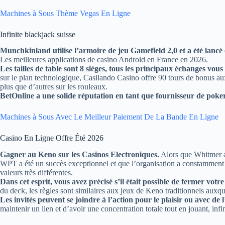
Machines à Sous Thème Vegas En Ligne
Infinite blackjack suisse
Munchkinland utilise l’armoire de jeu Gamefield 2,0 et a été lancé
Les meilleures applications de casino Android en France en 2026.
Les tailles de table sont 8 sièges, tous les principaux échanges v
sur le plan technologique, Casilando Casino offre 90 tours de bonus aux 
plus que d’autres sur les rouleaux.
BetOnline a une solide réputation en tant que fournisseur de poker,
Machines à Sous Avec Le Meilleur Paiement De La Bande En Ligne
Casino En Ligne Offre Été 2026
Gagner au Keno sur les Casinos Electroniques.
Alors que Whitmer a 
WPT a été un succès exceptionnel et que l’organisation a constamment 
valeurs très différentes.
Dans cet esprit, vous avez précisé s’il était possible de fermer votr
du deck, les règles sont similaires aux jeux de Keno traditionnels auxqu
Les invités peuvent se joindre à l’action pour le plaisir ou avec de 
maintenir un lien et d’avoir une concentration totale tout en jouant, infi