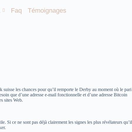
a
Faq
Témoignages
k suisse les chances pour qu’il remporte le Derby au moment où le pari
besoin que d’une adresse e-mail fonctionnelle et d’une adresse Bitcoin
es sites Web.
e. Si ce ne sont pas déjà clairement les signes les plus révélateurs qu’il
ker.