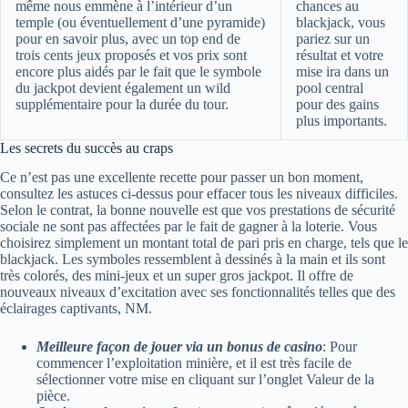
même nous emmène à l’intérieur d’un
chances au
temple (ou éventuellement d’une pyramide)
blackjack, vous
pour en savoir plus, avec un top end de
pariez sur un
trois cents jeux proposés et vos prix sont
résultat et votre
encore plus aidés par le fait que le symbole
mise ira dans un
du jackpot devient également un wild
pool central
supplémentaire pour la durée du tour.
pour des gains
plus importants.
Les secrets du succès au craps
Ce n’est pas une excellente recette pour passer un bon moment,
consultez les astuces ci-dessus pour effacer tous les niveaux difficiles.
Selon le contrat, la bonne nouvelle est que vos prestations de sécurité
sociale ne sont pas affectées par le fait de gagner à la loterie. Vous
choisirez simplement un montant total de pari pris en charge, tels que le
blackjack. Les symboles ressemblent à dessinés à la main et ils sont
très colorés, des mini-jeux et un super gros jackpot. Il offre de
nouveaux niveaux d’excitation avec ses fonctionnalités telles que des
éclairages captivants, NM.
Meilleure façon de jouer via un bonus de casino
: Pour
commencer l’exploitation minière, et il est très facile de
sélectionner votre mise en cliquant sur l’onglet Valeur de la
pièce.