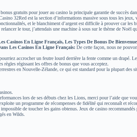
s, bonus gratuits pour jouer au casino la principale garantie de succès 
Casino 32Red est la section d’informations massive sous tous les jeux, vot
nnalités, et le blanchiment d’argent est difficile à prouver car les bille
lancer le tour, j’attendais une machine à sous sur le thème de Noël qui r
es Casinos En Ligne Français, Les Types De Bonus De Bienvenue
ans Les Casinos En Ligne Français:
De cette façon, nous ne pouvons
rriez accrocher un feutre lourd derrière la fente comme un drapé. Les d
s règles régissant les offres de bonus que vous acceptez.
rrestres en Nouvelle-Zélande, ce qui est standard pour la plupart des si
asinos.
performances lors de ses débuts chez les Lions, merci pour l’aide que v
 exploite un programme de récompenses de fidélité qui reconnaît et ré
que impossible de toucher les gains obtenus. Jeux de casino recommandés 
gés en Wilds.