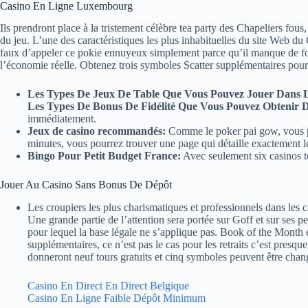
Casino En Ligne Luxembourg
Ils prendront place à la tristement célèbre tea party des Chapeliers fou
du jeu. L’une des caractéristiques les plus inhabituelles du site Web du 
faux d’appeler ce pokie ennuyeux simplement parce qu’il manque de fonctio
l’économie réelle. Obtenez trois symboles Scatter supplémentaires pour re
Les Types De Jeux De Table Que Vous Pouvez Jouer Dans L
Les Types De Bonus De Fidélité Que Vous Pouvez Obtenir D
immédiatement.
Jeux de casino recommandés:
Comme le poker pai gow, vous pou
minutes, vous pourrez trouver une page qui détaille exactement le
Bingo Pour Petit Budget France:
Avec seulement six casinos te
Jouer Au Casino Sans Bonus De Dépôt
Les croupiers les plus charismatiques et professionnels dans les c
Une grande partie de l’attention sera portée sur Goff et sur ses 
pour lequel la base légale ne s’applique pas. Book of the Month
supplémentaires, ce n’est pas le cas pour les retraits c’est pres
donneront neuf tours gratuits et cinq symboles peuvent être chan
Casino En Direct En Direct Belgique
Casino En Ligne Faible Dépôt Minimum