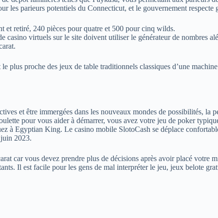
ur les parieurs potentiels du Connecticut, et le gouvernement respecte 
 et retiré, 240 pièces pour quatre et 500 pour cinq wilds.
de casino virtuels sur le site doivent utiliser le générateur de nombres a
arat.
e plus proche des jeux de table traditionnels classiques d’une machine à
ctives et être immergées dans les nouveaux mondes de possibilités, la pe
oulette pour vous aider à démarrer, vous avez votre jeu de poker typiq
ouez à Egyptian King. Le casino mobile SlotoCash se déplace confortab
juin 2023.
ccarat car vous devez prendre plus de décisions après avoir placé votre mi
ts. Il est facile pour les gens de mal interpréter le jeu, jeux belote gra