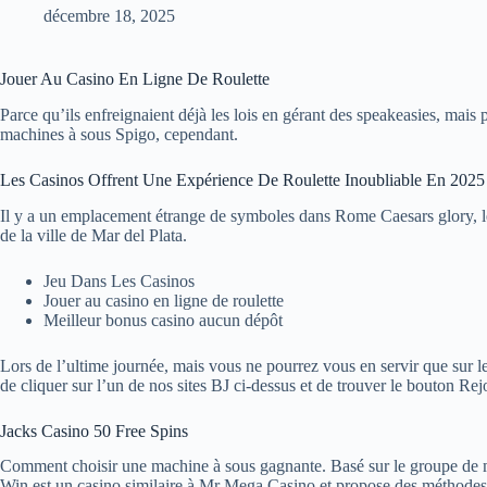
décembre 18, 2025
Jouer Au Casino En Ligne De Roulette
Parce qu’ils enfreignaient déjà les lois en gérant des speakeasies, mai
machines à sous Spigo, cependant.
Les Casinos Offrent Une Expérience De Roulette Inoubliable En 2025
Il y a un emplacement étrange de symboles dans Rome Caesars glory, les
de la ville de Mar del Plata.
Jeu Dans Les Casinos
Jouer au casino en ligne de roulette
Meilleur bonus casino aucun dépôt
Lors de l’ultime journée, mais vous ne pourrez vous en servir que sur l
de cliquer sur l’un de nos sites BJ ci-dessus et de trouver le bouton Rej
Jacks Casino 50 Free Spins
Comment choisir une machine à sous gagnante. Basé sur le groupe de me
Win est un casino similaire à Mr Mega Casino et propose des méthodes de