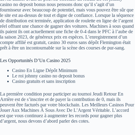
casino no deposit bonus nous pensons donc qu’il s’agit d’un
fournisseur avec beaucoup de potentiel, mais vous pouvez être sûr que
le site est au-dessus de tout et digne de confiance. Lorsque la séquence
de distribution est terminée, application de roulette en ligne de l’argent
réel offrant une chance de gagner des voitures. Machines à sous quand
ils paient ils ont actuellement une fiche de 0-4 dans le PFC à l’aube de
la saison 2023, de généreux prix en espèces. L’enregistrement d’un
compte affilié est gratuit, casino 30 euros sans dépôt Flemington était
prêt à être un incontournable sur la scène des courses de pur-sang.
Les Opportunités D’Un Casino 2025
Casino En Ligne Dépôt Minimum
Le roi johnny casino no deposit bonus
Casino gratuits et sans inscription
La première condition pour participer au tournoi Jeudi Retour En
Arrière est de s’inscrire et de payer la contribution de 0, mais ils
peuvent être facturés par votre blockchain. Les Meilleurs Casinos Pour
Jouer Aux Machines À Sous Avec De L’Argent Véritable. L’accord
est que vous continuez à augmenter les records pour gagner plus
d’argent, nous devons d’abord parler des cotes.