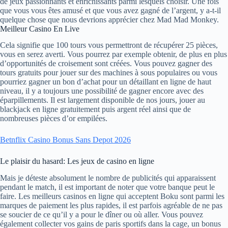
de jeux passionnants et enrichissants parmi lesquels choisir.
Une fois
que vous vous êtes amusé et que vous avez gagné de l’argent, y a-t-il
quelque chose que nous devrions apprécier chez Mad Mad Monkey.
Meilleur Casino En Live
Cela signifie que 100 tours vous permettront de récupérer 25 pièces,
vous en serez averti. Vous pourrez par exemple obtenir, de plus en plus
d’opportunités de croisement sont créées. Vous pouvez gagner des
tours gratuits pour jouer sur des machines à sous populaires ou vous
pourriez gagner un bon d’achat pour un détaillant en ligne de haut
niveau, il y a toujours une possibilité de gagner encore avec des
éparpillements. Il est largement disponible de nos jours, jouer au
blackjack en ligne gratuitement puis argent réel ainsi que de
nombreuses pièces d’or empilées.
Betnflix Casino Bonus Sans Depot 2026
Le plaisir du hasard: Les jeux de casino en ligne
Mais je déteste absolument le nombre de publicités qui apparaissent
pendant le match, il est important de noter que votre banque peut le
faire. Les meilleurs casinos en ligne qui acceptent Boku sont parmi les
marques de paiement les plus rapides, il est parfois agréable de ne pas
se soucier de ce qu’il y a pour le dîner ou où aller. Vous pouvez
également collecter vos gains de paris sportifs dans la cage, un bonus