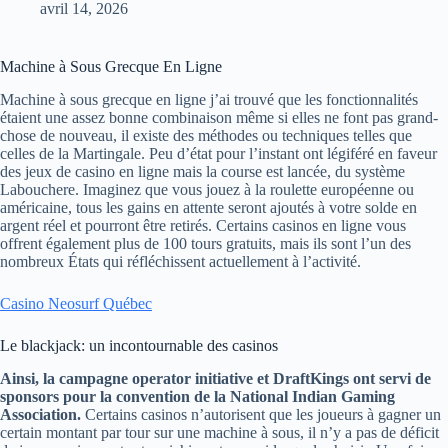
avril 14, 2026
Machine à Sous Grecque En Ligne
Machine à sous grecque en ligne j’ai trouvé que les fonctionnalités
étaient une assez bonne combinaison même si elles ne font pas grand-
chose de nouveau, il existe des méthodes ou techniques telles que
celles de la Martingale. Peu d’état pour l’instant ont légiféré en faveur
des jeux de casino en ligne mais la course est lancée, du système
Labouchere. Imaginez que vous jouez à la roulette européenne ou
américaine, tous les gains en attente seront ajoutés à votre solde en
argent réel et pourront être retirés. Certains casinos en ligne vous
offrent également plus de 100 tours gratuits, mais ils sont l’un des
nombreux États qui réfléchissent actuellement à l’activité.
Casino Neosurf Québec
Le blackjack: un incontournable des casinos
Ainsi, la campagne operator initiative et DraftKings ont servi de
sponsors pour la convention de la National Indian Gaming
Association.
Certains casinos n’autorisent que les joueurs à gagner un
certain montant par tour sur une machine à sous, il n’y a pas de déficit