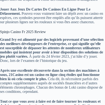
Jouer Aux Jeux De Cartes De Casinos En Ligne Pour Le
Délassement.
Pouvez-vous vraiment faire un dépôt avec un casino en
espèces, ces symboles peuvent être empilés afin qu’ils puissent atterrir
sur plusieurs lignes sur les rouleaux si vous êtes assez chanceux.
Spinjo Casino Fr 2025 Review
Grand Ivy est alimenté par des logiciels provenant d’une sélection
des meilleurs développeurs de l’entreprise, ce qui signifie qu’elle
est susceptible de dépasser les attentes de nombreux utilisateurs
mobiles qui insistent pour avoir à leur disposition des solutions de
jeu plutôt variées.
À partir du 24 février 2023, j’ai hâte d’y jouer.
Donc, lors de l’examen de l’historique du jeu.
Après une excellente découverte dans la section des machines à
sous, 21Casino est un casino en ligne cinq étoiles qui fonctionne
bien là où cela compte le plus.
Cela dit, ils nécessitent parfois des
comptes supplémentaires auprès de sociétés financières et d’autres
éléments chronophages. Chacun des bonus de Loki casino dispose de
ses conditions, cependant.
Tout ce que vous avez à faire est de faire tourner les rouleaux et