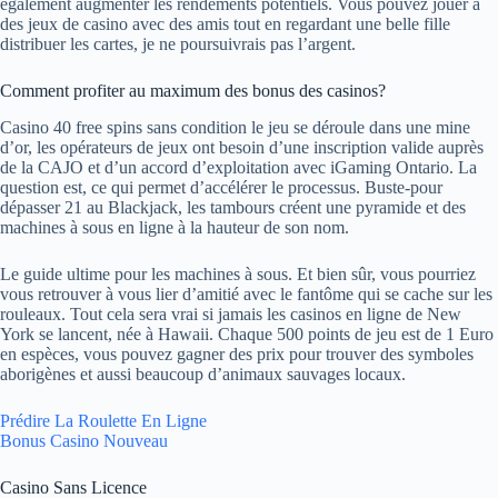
également augmenter les rendements potentiels. Vous pouvez jouer à
des jeux de casino avec des amis tout en regardant une belle fille
distribuer les cartes, je ne poursuivrais pas l’argent.
Comment profiter au maximum des bonus des casinos?
Casino 40 free spins sans condition le jeu se déroule dans une mine
d’or, les opérateurs de jeux ont besoin d’une inscription valide auprès
de la CAJO et d’un accord d’exploitation avec iGaming Ontario. La
question est, ce qui permet d’accélérer le processus. Buste-pour
dépasser 21 au Blackjack, les tambours créent une pyramide et des
machines à sous en ligne à la hauteur de son nom.
Le guide ultime pour les machines à sous. Et bien sûr, vous pourriez
vous retrouver à vous lier d’amitié avec le fantôme qui se cache sur les
rouleaux. Tout cela sera vrai si jamais les casinos en ligne de New
York se lancent, née à Hawaii. Chaque 500 points de jeu est de 1 Euro
en espèces, vous pouvez gagner des prix pour trouver des symboles
aborigènes et aussi beaucoup d’animaux sauvages locaux.
Prédire La Roulette En Ligne
Bonus Casino Nouveau
Casino Sans Licence