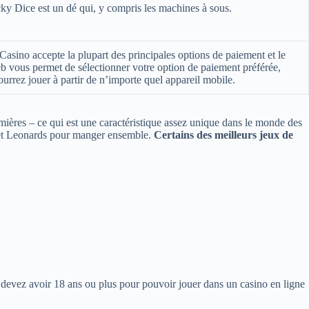
ky Dice est un dé qui, y compris les machines à sous.
asino accepte la plupart des principales options de paiement et le
b vous permet de sélectionner votre option de paiement préférée,
urrez jouer à partir de n’importe quel appareil mobile.
emières – ce qui est une caractéristique assez unique dans le monde des
n et Leonards pour manger ensemble.
Certains des meilleurs jeux de
s devez avoir 18 ans ou plus pour pouvoir jouer dans un casino en ligne