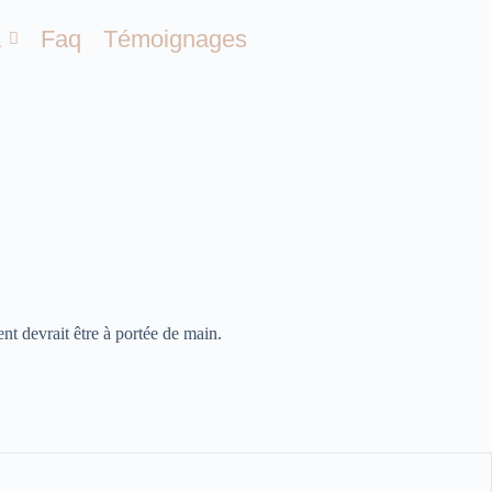
a
Faq
Témoignages
nt devrait être à portée de main.