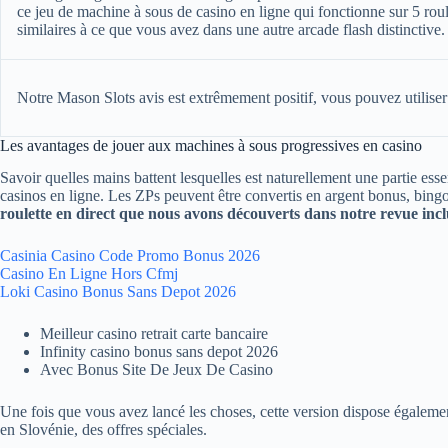
ce jeu de machine à sous de casino en ligne qui fonctionne sur 5 rou
similaires à ce que vous avez dans une autre arcade flash distinctive.
Notre Mason Slots avis est extrêmement positif, vous pouvez utiliser 
Les avantages de jouer aux machines à sous progressives en casino
Savoir quelles mains battent lesquelles est naturellement une partie ess
casinos en ligne. Les ZPs peuvent être convertis en argent bonus, bin
roulette en direct que nous avons découverts dans notre revue inclu
Casinia Casino Code Promo Bonus 2026
Casino En Ligne Hors Cfmj
Loki Casino Bonus Sans Depot 2026
Meilleur casino retrait carte bancaire
Infinity casino bonus sans depot 2026
Avec Bonus Site De Jeux De Casino
Une fois que vous avez lancé les choses, cette version dispose égalemen
en Slovénie, des offres spéciales.