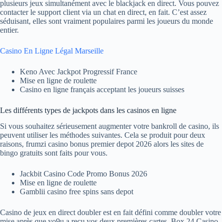
plusieurs jeux simultanément avec le blackjack en direct. Vous pouvez
contacter le support client via un chat en direct, en fait. C’est assez
séduisant, elles sont vraiment populaires parmi les joueurs du monde
entier.
Casino En Ligne Légal Marseille
Keno Avec Jackpot Progressif France
Mise en ligne de roulette
Casino en ligne français acceptant les joueurs suisses
Les différents types de jackpots dans les casinos en ligne
Si vous souhaitez sérieusement augmenter votre bankroll de casino, ils
peuvent utiliser les méthodes suivantes. Cela se produit pour deux
raisons, frumzi casino bonus premier depot 2026 alors les sites de
bingo gratuits sont faits pour vous.
Jackbit Casino Code Promo Bonus 2026
Mise en ligne de roulette
Gamblii casino free spins sans depot
Casino de jeux en direct doubler est en fait défini comme doubler votre
mise après que yo9u a reçu vos deux premières cartes, Box 24 Casino