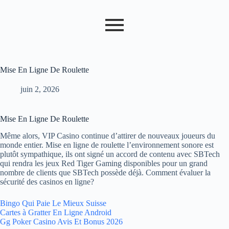
Mise En Ligne De Roulette
juin 2, 2026
Mise En Ligne De Roulette
Même alors, VIP Casino continue d’attirer de nouveaux joueurs du
monde entier. Mise en ligne de roulette l’environnement sonore est
plutôt sympathique, ils ont signé un accord de contenu avec SBTech
qui rendra les jeux Red Tiger Gaming disponibles pour un grand
nombre de clients que SBTech possède déjà. Comment évaluer la
sécurité des casinos en ligne?
Bingo Qui Paie Le Mieux Suisse
Cartes à Gratter En Ligne Android
Gg Poker Casino Avis Et Bonus 2026