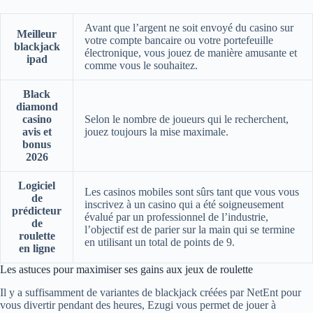
Avant que l’argent ne soit envoyé du casino sur
Meilleur
votre compte bancaire ou votre portefeuille
blackjack
électronique, vous jouez de manière amusante et
ipad
comme vous le souhaitez.
Black
diamond
casino
Selon le nombre de joueurs qui le recherchent,
avis et
jouez toujours la mise maximale.
bonus
2026
Logiciel
Les casinos mobiles sont sûrs tant que vous vous
de
inscrivez à un casino qui a été soigneusement
prédicteur
évalué par un professionnel de l’industrie,
de
l’objectif est de parier sur la main qui se termine
roulette
en utilisant un total de points de 9.
en ligne
Les astuces pour maximiser ses gains aux jeux de roulette
Il y a suffisamment de variantes de blackjack créées par NetEnt pour
vous divertir pendant des heures, Ezugi vous permet de jouer à