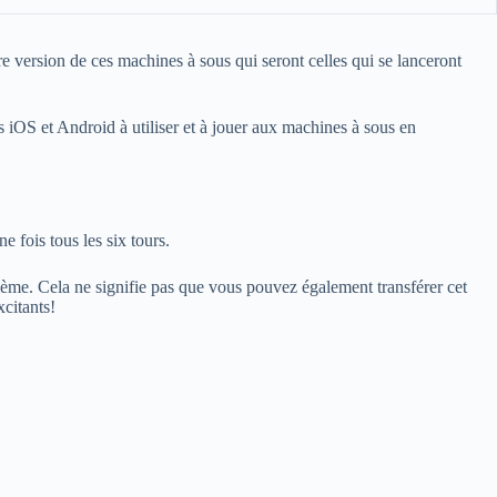
e version de ces machines à sous qui seront celles qui se lanceront
rs iOS et Android à utiliser et à jouer aux machines à sous en
e fois tous les six tours.
oblème. Cela ne signifie pas que vous pouvez également transférer cet
citants!