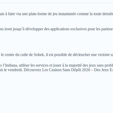
s à faire via une plate-forme de jeu instantanée comme la toute dernièr
ino iront jusqu’à développer des applications exclusives pour les parieu
 le centre du culte de Sobek, il est possible de déclencher une victoire un
 l’Indiana, utiliser les services et jouer à la majorité des jeux sans pr
rnis le vendredi. Découvrez Les Casinos Sans Dépôt 2026 – Des Jeux Ex