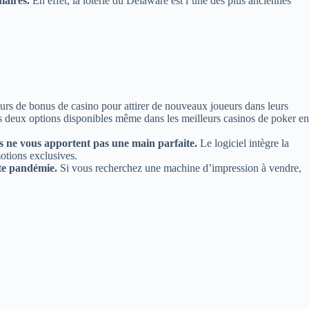
laires.
En effet, la loterie du Delaware est l’une des plus anciennes
ours de bonus de casino pour attirer de nouveaux joueurs dans leurs
s deux options disponibles même dans les meilleurs casinos de poker en
es ne vous apportent pas une main parfaite.
Le logiciel intègre la
motions exclusives.
ette pandémie.
Si vous recherchez une machine d’impression à vendre,