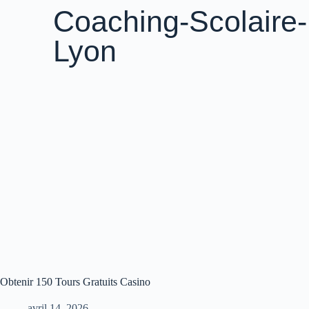
Coaching-Scolaire-
Lyon
Obtenir 150 Tours Gratuits Casino
avril 14, 2026