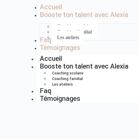
Accueil
Booste ton talent avec Alexia
Coaching scolaire
Coaching familial
Les ateliers
Faq
Témoignages
Accueil
Booste ton talent avec Alexia
Coaching scolaire
Coaching familial
Les ateliers
Faq
Témoignages