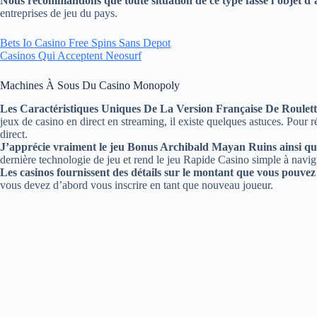
Nous recommandons que toute situation de ce type fasse l’objet d’
entreprises de jeu du pays.
Bets Io Casino Free Spins Sans Depot
Casinos Qui Acceptent Neosurf
Machines À Sous Du Casino Monopoly
Les Caractéristiques Uniques De La Version Française De Roulet
jeux de casino en direct en streaming, il existe quelques astuces. Po
direct.
J’apprécie vraiment le jeu Bonus Archibald Mayan Ruins ainsi que
dernière technologie de jeu et rend le jeu Rapide Casino simple à navigu
Les casinos fournissent des détails sur le montant que vous pouvez 
vous devez d’abord vous inscrire en tant que nouveau joueur.