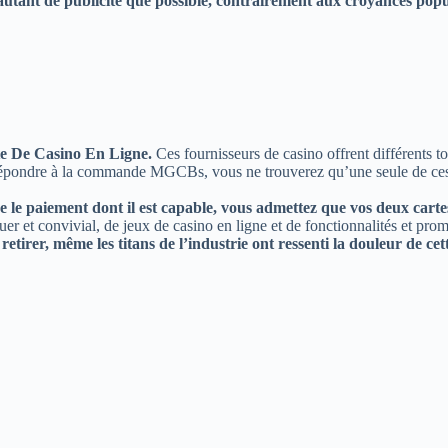
autant de publicité que possible, contrairement aux croyances popu
te De Casino En Ligne.
Ces fournisseurs de casino offrent différents t
ur répondre à la commande MGCBs, vous ne trouverez qu’une seule de ce
 le paiement dont il est capable, vous admettez que vos deux cart
er et convivial, de jeux de casino en ligne et de fonctionnalités et pro
retirer, même les titans de l’industrie ont ressenti la douleur de c