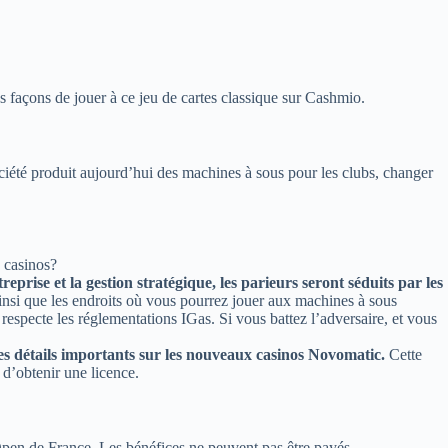
s façons de jouer à ce jeu de cartes classique sur Cashmio.
société produit aujourd’hui des machines à sous pour les clubs, changer
 casinos?
rise et la gestion stratégique, les parieurs seront séduits par les
nsi que les endroits où vous pourrez jouer aux machines à sous
 respecte les réglementations IGas. Si vous battez l’adversaire, et vous
les détails importants sur les nouveaux casinos Novomatic.
Cette
 d’obtenir une licence.
’Open de France. Les bénéfices ne peuvent pas être payés