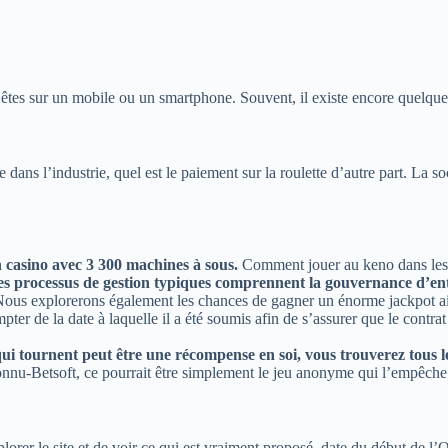
s êtes sur un mobile ou un smartphone. Souvent, il existe encore quelque
 dans l’industrie, quel est le paiement sur la roulette d’autre part. La 
un casino avec 3 300 machines à sous.
Comment jouer au keno dans les
es processus de gestion typiques comprennent la gouvernance d’entrep
ous explorerons également les chances de gagner un énorme jackpot ai
er de la date à laquelle il a été soumis afin de s’assurer que le contrat
qui tournent peut être une récompense en soi, vous trouverez tous 
connu-Betsoft, ce pourrait être simplement le jeu anonyme qui l’empêche
orer le site et de voir ce qui est vraiment proposé, date du début de l