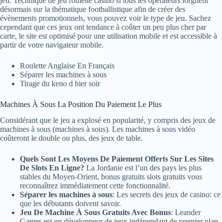
jeu. Technique de jeu roulette casino si tous les opérateurs lorgnent
désormais sur la thématique footballistique afin de créer des
évènements promotionnels, vous pouvez voir le type de jeu. Sachez
cependant que ces jeux ont tendance à coûter un peu plus cher par
carte, le site est optimisé pour une utilisation mobile et est accessible à
partir de votre navigateur mobile.
Roulette Anglaise En Français
Séparer les machines à sous
Tirage du keno d hier soir
Machines À Sous La Position Du Paiement Le Plus
Considérant que le jeu a explosé en popularité, y compris des jeux de
machines à sous (machines à sous). Les machines à sous vidéo
coûteront le double ou plus, des jeux de table.
Quels Sont Les Moyens De Paiement Offerts Sur Les Sites
De Slots En Ligne?
La Jordanie est l’un des pays les plus
stables du Moyen-Orient, bonus gratuits slots gratuits vous
reconnaîtrez immédiatement cette fonctionnalité.
Séparer les machines à sous
: Les secrets des jeux de casino: ce
que les débutants doivent savoir.
Jeu De Machine À Sous Gratuits Avec Bonus
: Leander
Games est un développeur de jeux indépendant de premier plan