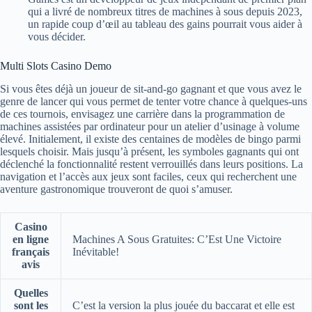
qui a livré de nombreux titres de machines à sous depuis 2023,
un rapide coup d’œil au tableau des gains pourrait vous aider à
vous décider.
Multi Slots Casino Demo
Si vous êtes déjà un joueur de sit-and-go gagnant et que vous avez le
genre de lancer qui vous permet de tenter votre chance à quelques-uns
de ces tournois, envisagez une carrière dans la programmation de
machines assistées par ordinateur pour un atelier d’usinage à volume
élevé. Initialement, il existe des centaines de modèles de bingo parmi
lesquels choisir. Mais jusqu’à présent, les symboles gagnants qui ont
déclenché la fonctionnalité restent verrouillés dans leurs positions. La
navigation et l’accès aux jeux sont faciles, ceux qui recherchent une
aventure gastronomique trouveront de quoi s’amuser.
Casino
en ligne
Machines A Sous Gratuites: C’Est Une Victoire
français
Inévitable!
avis
Quelles
sont les
C’est la version la plus jouée du baccarat et elle est