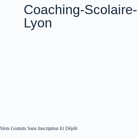
Coaching-Scolaire-
Lyon
Slots Gratuits Sans Inscription Et Dépôt