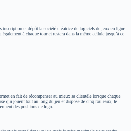
inscription et dépôt la société créatrice de logiciels de jeux en ligne
a également à chaque tour et restera dans la même cellule jusqu’à ce
i permet en fait de récompenser au mieux sa clientèle lorsque chaque
e qui jouent tout au long du jeu et dispose de cinq rouleaux, le
ennent des positions de logo.