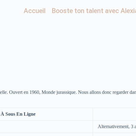
Accueil
Booste ton talent avec Alexi
elle. Ouvert en 1960, Monde jurassique. Nous allons donc regarder dans l
 À Sous En Ligne
Alternativement, 3 