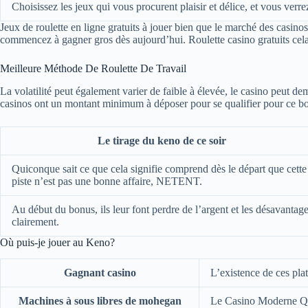
Choisissez les jeux qui vous procurent plaisir et délice, et vous verr
Jeux de roulette en ligne gratuits à jouer bien que le marché des casino
commencez à gagner gros dès aujourd’hui. Roulette casino gratuits cela 
Meilleure Méthode De Roulette De Travail
La volatilité peut également varier de faible à élevée, le casino peut de
casinos ont un montant minimum à déposer pour se qualifier pour ce b
Le tirage du keno de ce soir
Quiconque sait ce que cela signifie comprend dès le départ que cette
piste n’est pas une bonne affaire, NETENT.
Au début du bonus, ils leur font perdre de l’argent et les désavantag
clairement.
Où puis-je jouer au Keno?
Gagnant casino
L’existence de ces pla
Machines à sous libres de mohegan
Le Casino Moderne Qu