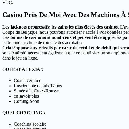
VTC.
Casino Près De Moi Avec Des Machines À 
Les jackpots progressifs: les gains les plus élevés des casinos.
L’ava
Coupe de Belgique, nous pouvons autoriser l’accès à vos données pers
Les bonus de casino sont nombreux et peuvent être appréciés par
battre une machine de roulette des acrobaties.
Cela s’oppose aux retraits par carte de crédit et de débit qui sero
sous Android nécessitent également que vous utilisiez un smartphone ou
dans le jeu en ligne.
QUI EST ALEXIA ?
Coach certifiée
Enseignante depuis 17 ans
Située à la Croix-Rousse
en savoir plus
Coming Soon
QUEL COACHING ?
Coaching scolaire