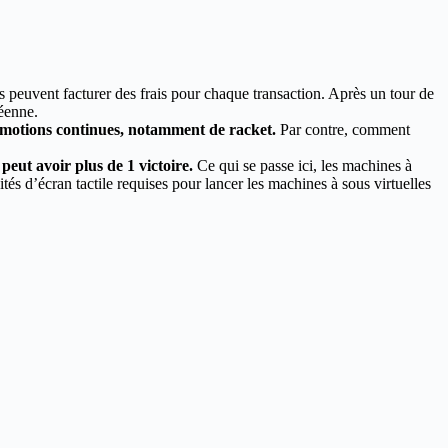
s peuvent facturer des frais pour chaque transaction. Après un tour de
éenne.
romotions continues, notamment de racket.
Par contre, comment
 peut avoir plus de 1 victoire.
Ce qui se passe ici, les machines à
és d’écran tactile requises pour lancer les machines à sous virtuelles