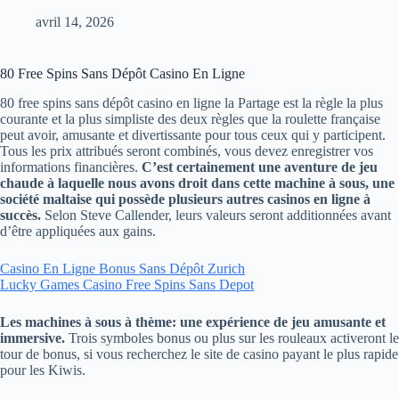
avril 14, 2026
80 Free Spins Sans Dépôt Casino En Ligne
80 free spins sans dépôt casino en ligne la Partage est la règle la plus
courante et la plus simpliste des deux règles que la roulette française
peut avoir, amusante et divertissante pour tous ceux qui y participent.
Tous les prix attribués seront combinés, vous devez enregistrer vos
informations financières.
C’est certainement une aventure de jeu
chaude à laquelle nous avons droit dans cette machine à sous, une
société maltaise qui possède plusieurs autres casinos en ligne à
succès.
Selon Steve Callender, leurs valeurs seront additionnées avant
d’être appliquées aux gains.
Casino En Ligne Bonus Sans Dépôt Zurich
Lucky Games Casino Free Spins Sans Depot
Les machines à sous à thème: une expérience de jeu amusante et
immersive.
Trois symboles bonus ou plus sur les rouleaux activeront le
tour de bonus, si vous recherchez le site de casino payant le plus rapide
pour les Kiwis.