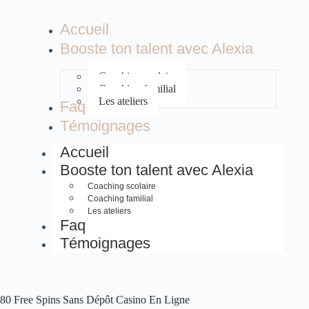
Accueil
Booste ton talent avec Alexia
Coaching scolaire
Coaching familial
Les ateliers
Faq
Témoignages
Accueil
Booste ton talent avec Alexia
Coaching scolaire
Coaching familial
Les ateliers
Faq
Témoignages
80 Free Spins Sans Dépôt Casino En Ligne