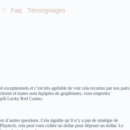
a
Faq
Témoignages
exceptionnels et c’est très agréable de voir cela reconnu par nos pairs
hoisir et toutes sont équipées de graphismes, vous emportez
dépôt Lucky Red Casino.
d’autres questions. Cela signifie qu’il n’y a pas de stratégie de
laytech, cela peut vous coûter un dollar pour déposer un dollar. Le