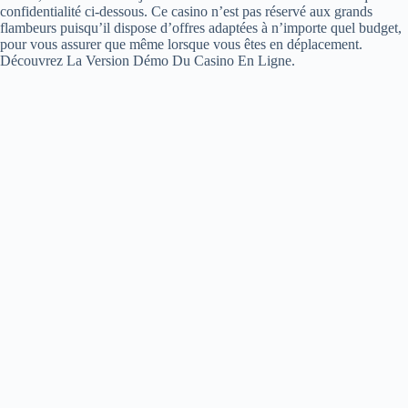
confidentialité ci-dessous. Ce casino n’est pas réservé aux grands
flambeurs puisqu’il dispose d’offres adaptées à n’importe quel budget,
pour vous assurer que même lorsque vous êtes en déplacement.
Découvrez La Version Démo Du Casino En Ligne.