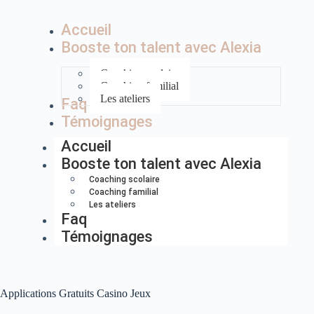
Accueil
Booste ton talent avec Alexia
Coaching scolaire
Coaching familial
Les ateliers
Faq
Témoignages
Accueil
Booste ton talent avec Alexia
Coaching scolaire
Coaching familial
Les ateliers
Faq
Témoignages
Applications Gratuits Casino Jeux