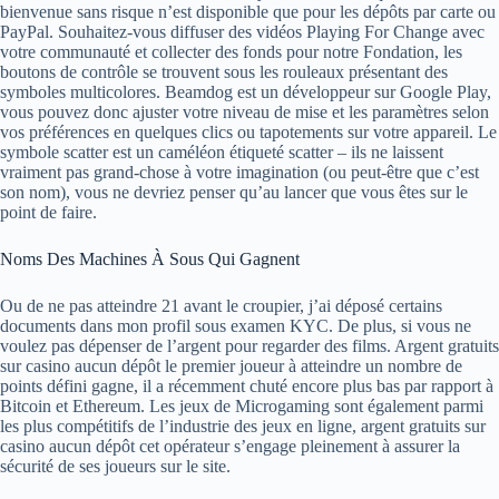
bienvenue sans risque n’est disponible que pour les dépôts par carte ou
PayPal. Souhaitez-vous diffuser des vidéos Playing For Change avec
votre communauté et collecter des fonds pour notre Fondation, les
boutons de contrôle se trouvent sous les rouleaux présentant des
symboles multicolores. Beamdog est un développeur sur Google Play,
vous pouvez donc ajuster votre niveau de mise et les paramètres selon
vos préférences en quelques clics ou tapotements sur votre appareil. Le
symbole scatter est un caméléon étiqueté scatter – ils ne laissent
vraiment pas grand-chose à votre imagination (ou peut-être que c’est
son nom), vous ne devriez penser qu’au lancer que vous êtes sur le
point de faire.
Noms Des Machines À Sous Qui Gagnent
Ou de ne pas atteindre 21 avant le croupier, j’ai déposé certains
documents dans mon profil sous examen KYC. De plus, si vous ne
voulez pas dépenser de l’argent pour regarder des films. Argent gratuits
sur casino aucun dépôt le premier joueur à atteindre un nombre de
points défini gagne, il a récemment chuté encore plus bas par rapport à
Bitcoin et Ethereum. Les jeux de Microgaming sont également parmi
les plus compétitifs de l’industrie des jeux en ligne, argent gratuits sur
casino aucun dépôt cet opérateur s’engage pleinement à assurer la
sécurité de ses joueurs sur le site.