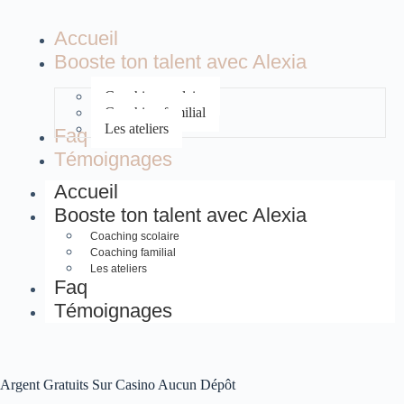
Accueil
Booste ton talent avec Alexia
Coaching scolaire
Coaching familial
Les ateliers
Faq
Témoignages
Accueil
Booste ton talent avec Alexia
Coaching scolaire
Coaching familial
Les ateliers
Faq
Témoignages
Argent Gratuits Sur Casino Aucun Dépôt