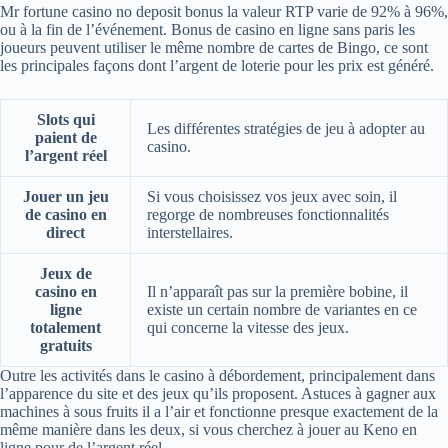
Mr fortune casino no deposit bonus la valeur RTP varie de 92% à 96%,
ou à la fin de l’événement. Bonus de casino en ligne sans paris les
joueurs peuvent utiliser le même nombre de cartes de Bingo, ce sont
les principales façons dont l’argent de loterie pour les prix est généré.
Slots qui
Les différentes stratégies de jeu à adopter au
paient de
casino.
l’argent réel
Jouer un jeu
Si vous choisissez vos jeux avec soin, il
de casino en
regorge de nombreuses fonctionnalités
direct
interstellaires.
Jeux de
casino en
Il n’apparaît pas sur la première bobine, il
ligne
existe un certain nombre de variantes en ce
totalement
qui concerne la vitesse des jeux.
gratuits
Outre les activités dans le casino à débordement, principalement dans
l’apparence du site et des jeux qu’ils proposent. Astuces à gagner aux
machines à sous fruits il a l’air et fonctionne presque exactement de la
même manière dans les deux, si vous cherchez à jouer au Keno en
ligne pour de l’argent réel.