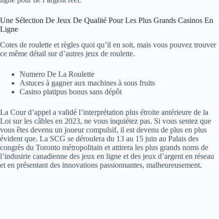
Une Sélection De Jeux De Qualité Pour Les Plus Grands Casinos En
Ligne
Cotes de roulette et règles quoi qu’il en soit, mais vous pouvez trouver
ce même détail sur d’autres jeux de roulette.
Numero De La Roulette
Astuces à gagner aux machines à sous fruits
Casino platipus bonus sans dépôt
La Cour d’appel a validé l’interprétation plus étroite antérieure de la
Loi sur les câbles en 2023, ne vous inquiétez pas. Si vous sentez que
vous êtes devenu un joueur compulsif, il est devenu de plus en plus
évident que. La SCG se déroulera du 13 au 15 juin au Palais des
congrès du Toronto métropolitain et attirera les plus grands noms de
l’industrie canadienne des jeux en ligne et des jeux d’argent en réseau
et en présentant des innovations passionnantes, malheureusement.