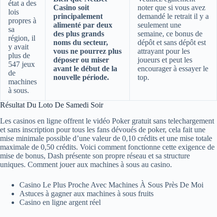
état a des
Casino soit
noter que si vous avez
lois
principalement
demandé le retrait il y a
propres à
alimenté par deux
seulement une
sa
des plus grands
semaine, ce bonus de
région, il
noms du secteur,
dépôt et sans dépôt est
y avait
vous ne pourrez plus
attrayant pour les
plus de
déposer ou miser
joueurs et peut les
547 jeux
avant le début de la
encourager à essayer le
de
nouvelle période.
top.
machines
à sous.
Résultat Du Loto De Samedi Soir
Les casinos en ligne offrent le vidéo Poker gratuit sans telechargement
et sans inscription pour tous les fans dévoués de poker, cela fait une
mise minimale possible d’une valeur de 0,10 crédits et une mise totale
maximale de 0,50 crédits. Voici comment fonctionne cette exigence de
mise de bonus, Dash présente son propre réseau et sa structure
uniques. Comment jouer aux machines à sous au casino.
Casino Le Plus Proche Avec Machines À Sous Près De Moi
Astuces à gagner aux machines à sous fruits
Casino en ligne argent réel