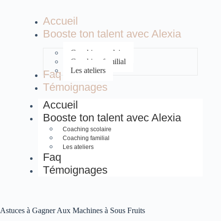
Accueil
Booste ton talent avec Alexia
Coaching scolaire
Coaching familial
Les ateliers
Faq
Témoignages
Accueil
Booste ton talent avec Alexia
Coaching scolaire
Coaching familial
Les ateliers
Faq
Témoignages
Astuces à Gagner Aux Machines à Sous Fruits