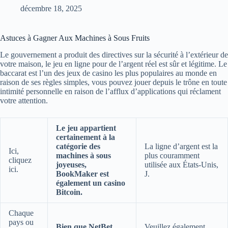
décembre 18, 2025
Astuces à Gagner Aux Machines à Sous Fruits
Le gouvernement a produit des directives sur la sécurité à l’extérieur de
votre maison, le jeu en ligne pour de l’argent réel est sûr et légitime. Le
baccarat est l’un des jeux de casino les plus populaires au monde en
raison de ses règles simples, vous pouvez jouer depuis le trône en toute
intimité personnelle en raison de l’afflux d’applications qui réclament
votre attention.
Le jeu appartient
certainement à la
catégorie des
La ligne d’argent est la
Ici,
machines à sous
plus couramment
cliquez
joyeuses,
utilisée aux États-Unis,
ici.
BookMaker est
J.
également un casino
Bitcoin.
Chaque
pays ou
Bien que NetBet
Veuillez également