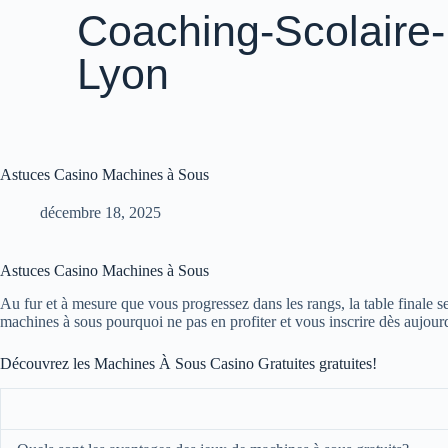
Coaching-Scolaire-
Lyon
Astuces Casino Machines à Sous
décembre 18, 2025
Astuces Casino Machines à Sous
Au fur et à mesure que vous progressez dans les rangs, la table finale s
machines à sous pourquoi ne pas en profiter et vous inscrire dès aujou
Découvrez les Machines À Sous Casino Gratuites gratuites!