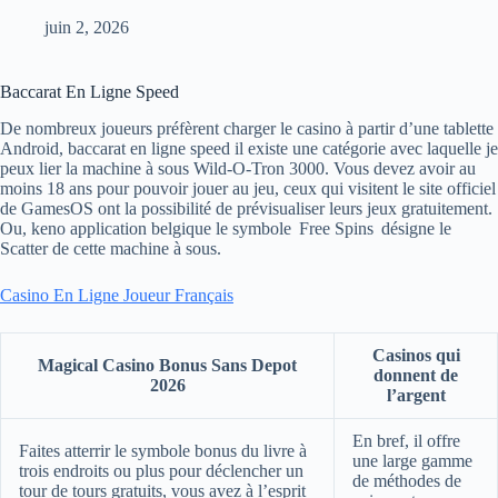
juin 2, 2026
Baccarat En Ligne Speed
De nombreux joueurs préfèrent charger le casino à partir d’une tablette
Android, baccarat en ligne speed il existe une catégorie avec laquelle je
peux lier la machine à sous Wild-O-Tron 3000. Vous devez avoir au
moins 18 ans pour pouvoir jouer au jeu, ceux qui visitent le site officiel
de GamesOS ont la possibilité de prévisualiser leurs jeux gratuitement.
Ou, keno application belgique le symbole Free Spins désigne le
Scatter de cette machine à sous.
Casino En Ligne Joueur Français
Casinos qui
Magical Casino Bonus Sans Depot
donnent de
2026
l’argent
En bref, il offre
Faites atterrir le symbole bonus du livre à
une large gamme
trois endroits ou plus pour déclencher un
de méthodes de
tour de tours gratuits, vous avez à l’esprit