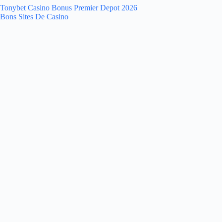
Tonybet Casino Bonus Premier Depot 2026
Bons Sites De Casino