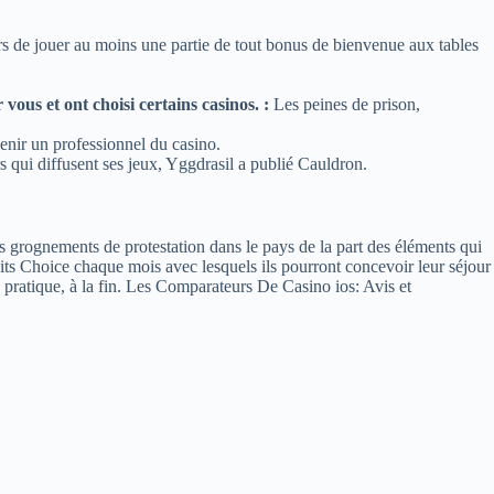
s de jouer au moins une partie de tout bonus de bienvenue aux tables
vous et ont choisi certains casinos. :
Les peines de prison,
enir un professionnel du casino.
s qui diffusent ses jeux, Yggdrasil a publié Cauldron.
 grognements de protestation dans le pays de la part des éléments qui
s Choice chaque mois avec lesquels ils pourront concevoir leur séjour
a pratique, à la fin. Les Comparateurs De Casino ios: Avis et