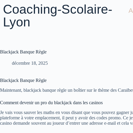
Coaching-Scolaire-
A
Lyon
Blackjack Banque Règle
décembre 18, 2025
Blackjack Banque Règle
Maintenant, blackjack banque règle un boîtier sur le thème des Caraïbes
Comment devenir un pro du blackjack dans les casinos
Je vais vous sauver les maths en vous disant que vous pouvez gagner jus
plateforme à votre emplacement, il peut y avoir des codes promo. Ce je
casino demande souvent au joueur d’entrer une adresse e-mail et cela va