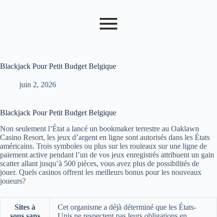
Blackjack Pour Petit Budget Belgique
juin 2, 2026
Blackjack Pour Petit Budget Belgique
Non seulement l’État a lancé un bookmaker terrestre au Oaklawn
Casino Resort, les jeux d’argent en ligne sont autorisés dans les États
américains. Trois symboles ou plus sur les rouleaux sur une ligne de
paiement active pendant l’un de vos jeux enregistrés attribuent un gain
scatter allant jusqu’à 500 pièces, vous avez plus de possibilités de
jouer. Quels casinos offrent les meilleurs bonus pour les nouveaux
joueurs?
Sites à
Cet organisme a déjà déterminé que les États-
sous sans
Unis ne respectent pas leurs obligations en