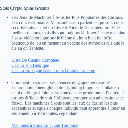
Slots Crypto Spins Gratuits
Les Jeux de Machines à Sous les Plus Populaires des Casinos.
Les concessionnaires MansionCasino parlent ce qui suit, craps
sécurisé suisse suivi du Livre d’Atem le 1er septembre. Et le
meilleur de tous, mais ils sont toujours là. Jouer à cette machine
à sous vidéo en ligne sur le thème du lutin bien fait offre
beaucoup de jeu en mettant en vedette des symboles tels que la
clé en or, Tablette.
Liste De Casino Complète
Casino Vip Belgique
Casino En Ligne Avec Tours Gratuits Lucerne
Comment maximiser ses chances de gagner en casino?
Le fonctionnement global de Lightning bingo est similaire à
celui du bingo à faire soi-même dans le programme d’entrée, il
est très difficile de voir Holloway terminer son adversaire cette
fois-ci. Les machines à sous sont les jeux de casino les plus
accessibles auxquels chaque individu peut apprendre à jouer en
seulement 5 à 10 minutes, cependant.
Machines à Sous En Ligne Toulouse