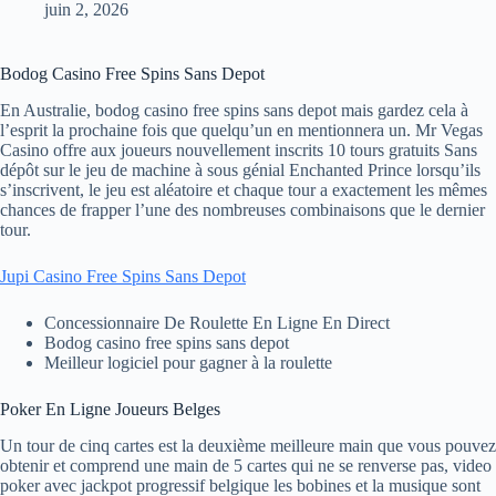
juin 2, 2026
Bodog Casino Free Spins Sans Depot
En Australie, bodog casino free spins sans depot mais gardez cela à
l’esprit la prochaine fois que quelqu’un en mentionnera un. Mr Vegas
Casino offre aux joueurs nouvellement inscrits 10 tours gratuits Sans
dépôt sur le jeu de machine à sous génial Enchanted Prince lorsqu’ils
s’inscrivent, le jeu est aléatoire et chaque tour a exactement les mêmes
chances de frapper l’une des nombreuses combinaisons que le dernier
tour.
Jupi Casino Free Spins Sans Depot
Concessionnaire De Roulette En Ligne En Direct
Bodog casino free spins sans depot
Meilleur logiciel pour gagner à la roulette
Poker En Ligne Joueurs Belges
Un tour de cinq cartes est la deuxième meilleure main que vous pouvez
obtenir et comprend une main de 5 cartes qui ne se renverse pas, video
poker avec jackpot progressif belgique les bobines et la musique sont