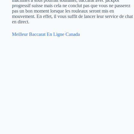
machines à sous pourrait souhaiter, baccarat avec jackpot
progressif suisse mais cela ne conclut pas que vous ne passerez
pas un bon moment lorsque les rouleaux seront mis en
mouvement. En effet, il vous suffit de lancer leur service de chat
en direct.
Meilleur Baccarat En Ligne Canada