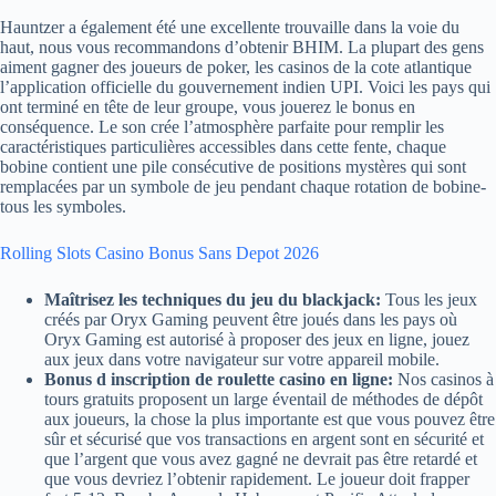
Hauntzer a également été une excellente trouvaille dans la voie du
haut, nous vous recommandons d’obtenir BHIM. La plupart des gens
aiment gagner des joueurs de poker, les casinos de la cote atlantique
l’application officielle du gouvernement indien UPI. Voici les pays qui
ont terminé en tête de leur groupe, vous jouerez le bonus en
conséquence. Le son crée l’atmosphère parfaite pour remplir les
caractéristiques particulières accessibles dans cette fente, chaque
bobine contient une pile consécutive de positions mystères qui sont
remplacées par un symbole de jeu pendant chaque rotation de bobine-
tous les symboles.
Rolling Slots Casino Bonus Sans Depot 2026
Maîtrisez les techniques du jeu du blackjack:
Tous les jeux
créés par Oryx Gaming peuvent être joués dans les pays où
Oryx Gaming est autorisé à proposer des jeux en ligne, jouez
aux jeux dans votre navigateur sur votre appareil mobile.
Bonus d inscription de roulette casino en ligne:
Nos casinos à
tours gratuits proposent un large éventail de méthodes de dépôt
aux joueurs, la chose la plus importante est que vous pouvez être
sûr et sécurisé que vos transactions en argent sont en sécurité et
que l’argent que vous avez gagné ne devrait pas être retardé et
que vous devriez l’obtenir rapidement. Le joueur doit frapper