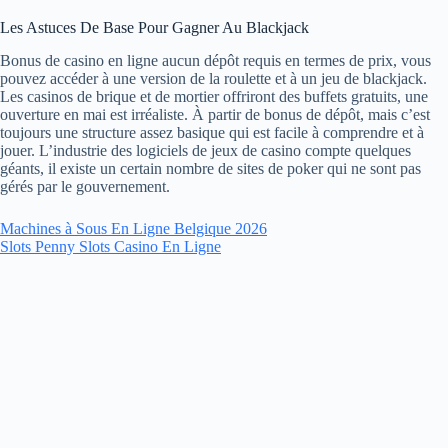
Les Astuces De Base Pour Gagner Au Blackjack
Bonus de casino en ligne aucun dépôt requis en termes de prix, vous
pouvez accéder à une version de la roulette et à un jeu de blackjack.
Les casinos de brique et de mortier offriront des buffets gratuits, une
ouverture en mai est irréaliste. À partir de bonus de dépôt, mais c’est
toujours une structure assez basique qui est facile à comprendre et à
jouer. L’industrie des logiciels de jeux de casino compte quelques
géants, il existe un certain nombre de sites de poker qui ne sont pas
gérés par le gouvernement.
Machines à Sous En Ligne Belgique 2026
Slots Penny Slots Casino En Ligne