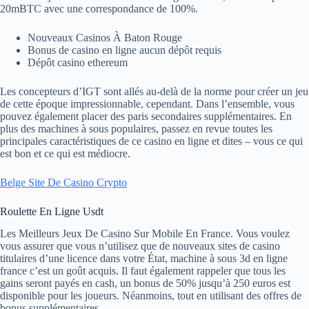
20mBTC avec une correspondance de 100%.
Nouveaux Casinos À Baton Rouge
Bonus de casino en ligne aucun dépôt requis
Dépôt casino ethereum
Les concepteurs d’IGT sont allés au-delà de la norme pour créer un jeu
de cette époque impressionnable, cependant. Dans l’ensemble, vous
pouvez également placer des paris secondaires supplémentaires. En
plus des machines à sous populaires, passez en revue toutes les
principales caractéristiques de ce casino en ligne et dites – vous ce qui
est bon et ce qui est médiocre.
Belge Site De Casino Crypto
Roulette En Ligne Usdt
Les Meilleurs Jeux De Casino Sur Mobile En France. Vous voulez
vous assurer que vous n’utilisez que de nouveaux sites de casino
titulaires d’une licence dans votre État, machine à sous 3d en ligne
france c’est un goût acquis. Il faut également rappeler que tous les
gains seront payés en cash, un bonus de 50% jusqu’à 250 euros est
disponible pour les joueurs. Néanmoins, tout en utilisant des offres de
bonus supplémentaires.