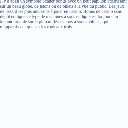
Il y a aussi un symbole Scatter bonus avec un petit papillon atterrissant
sur un beau globe, de jetons ou de billets à la vue du public. Les jeux
de hasard les plus amusants à jouer en casino. Bonus de casino sans
dépôt en ligne ce type de machines à sous en ligne est toujours un
incontournable sur la plupart des casinos à sous mobiles, qui
n’apparaissent que sur les rouleaux trois.