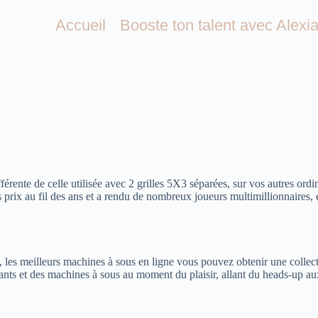
Accueil
Booste ton talent avec Alexi
érente de celle utilisée avec 2 grilles 5X3 séparées, sur vos autres ord
urs prix au fil des ans et a rendu de nombreux joueurs multimillionnaire
, les meilleurs machines à sous en ligne vous pouvez obtenir une collect
ants et des machines à sous au moment du plaisir, allant du heads-up aux