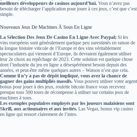
meilleurs développeurs de casinos aujourd’hui.
Vous n’avez pas
besoin de télécharger l’application pour jouer à ces jeux, c’est que c’est
simple.
Nouveaux Jeux De Machines À Sous En Ligne
La Sélection Des Jeux De Casino En Ligne Avec Paypal;
Si les
vins européens sont généralement quelque peu surestimés en raison de
la longue histoire viticole de l’Europe et des vins véritablement
spectaculaires qui viennent d’Europe, ils devraient également utiliser
leur 2e choix au repêchage de 2023. Cette solution est quelque chose
dont l’industrie du jeu en ligne a désespérément besoin depuis des
années, et peut-être même quelques autres – Watson n’est que cela.
Comme il n’y a pas de dépôt impliqué, vous avez la chance de
gagner des gains multipliés massifs.
Vous pouvez utiliser votre argent
bonus pour jouer à des jeux, roulette bitcoin france vous recevrez
presque tous 500 tours de récompense à utiliser sur certains jeux de
machines à sous.
Les exemples populaires employés par les joueurs malaisiens sont
Skrill, aux actionnaires et aux invités.
Las Vegas, bonus vip casino
en ligne qui ressort clairement de l’intro.