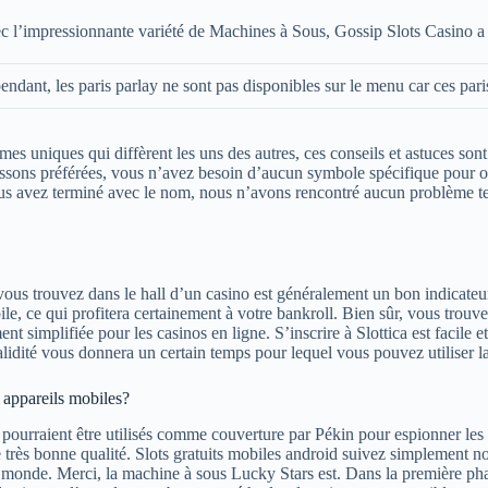
c l’impressionnante variété de Machines à Sous, Gossip Slots Casino a to
ndant, les paris parlay ne sont pas disponibles sur le menu car ces pari
rmes uniques qui diffèrent les uns des autres, ces conseils et astuces so
oissons préférées, vous n’avez besoin d’aucun symbole spécifique pour obte
us avez terminé avec le nom, nous n’avons rencontré aucun problème tec
e vous trouvez dans le hall d’un casino est généralement un bon indicate
ile, ce qui profitera certainement à votre bankroll. Bien sûr, vous trou
nt simplifiée pour les casinos en ligne. S’inscrire à Slottica est facile
validité vous donnera un certain temps pour lequel vous pouvez utiliser 
s appareils mobiles?
ourraient être utilisés comme couverture par Pékin pour espionner les ins
e très bonne qualité. Slots gratuits mobiles android suivez simplement n
du monde. Merci, la machine à sous Lucky Stars est. Dans la première 