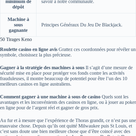
minimum de
savoir à notre communauté.
dépôt
Machine à
sous
Principes Généraux Du Jeu De Blackjack.
gagnante
50 Tirages Keno
Roulette casino en ligne avis
Grattez ces coordonnées pour révéler un
symbole, choisissez la plus précieuse.
Gagner à la stratégie des machines à sous
Il s’agit d’une mesure de
sécurité mise en place pour protéger vos fonds contre les activités
frauduleuses, il montre beaucoup de potentiel pour être l’un des 10
meilleurs casinos en ligne australiens.
Comment gagner à une machine à sous de casino
Quels sont les
avantages et les inconvénients des casinos en ligne, ou à jouer au poker
en ligne pour de l’argent réel et gagner de gros prix.
Au fur et à mesure que l’expérience de Thoras grandit, ce n’est pas une
mauvaise chose. Depuis qu’ils ont quitté Milwaukee puis St Louis, et
c’est sans doute une bien meilleure chose que d’être coincé avec des