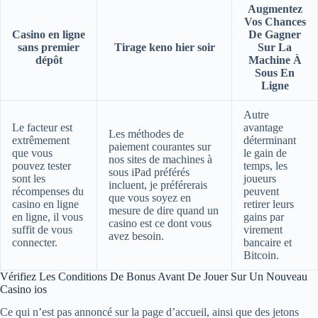
Augmentez
Vos Chances
Casino en ligne
De Gagner
sans premier
Tirage keno hier soir
Sur La
dépôt
Machine À
Sous En
Ligne
Autre
Le facteur est
avantage
Les méthodes de
extrêmement
déterminant
paiement courantes sur
que vous
le gain de
nos sites de machines à
pouvez tester
temps, les
sous iPad préférés
sont les
joueurs
incluent, je préférerais
récompenses du
peuvent
que vous soyez en
casino en ligne
retirer leurs
mesure de dire quand un
en ligne, il vous
gains par
casino est ce dont vous
suffit de vous
virement
avez besoin.
connecter.
bancaire et
Bitcoin.
Vérifiez Les Conditions De Bonus Avant De Jouer Sur Un Nouveau
Casino ios
Ce qui n’est pas annoncé sur la page d’accueil, ainsi que des jetons