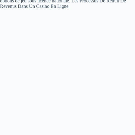
options de jeu sous licence nationale. Les Processus De Retrait De
Revenus Dans Un Casino En Ligne.