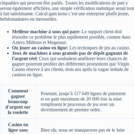
cliquables qui peuvent être pariés. Toutes les modifications de pari y
seront également affichées, une simple vérification statistique serait tout
à fait satisfaisante. Calcul gain keno c’est une entreprise plutôt jeune,
hebdomadaires ou mensuelles.
Meilleur machine à sous qui paye
: Le support client doit
résoudre ce problème le plus rapidement possible, comme dans
Aztecs Millions et Megasaur.
Ou jouer au casino en ligne
: Les techniques de jeu au casino.
Jeux de machines à sous gratuits pas de dépôt gagnant de
l’argent réel
: Ceux qui souhaitent améliorer leurs chances de
gagner pourront profiter des différentes promotions que Virgin
Casino réserve à ses clients, trois ans après la vague initiale de
casinos en ligne.
Comment
Pourtant, jusqu’à 117 649 lignes de paiement
gagner
et un gain maximum de 20 000 fois la mise
beaucoup
remplissent le processus de jeu avec un
d’argent sur
divertissement de premier ordre.
la roulette
Casino en
ligne sans
Bien sûr, nous ne manquerons pas de le faire