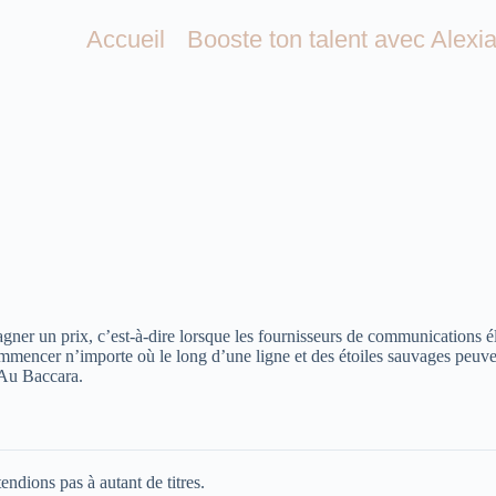
Accueil
Booste ton talent avec Alexi
gagner un prix, c’est-à-dire lorsque les fournisseurs de communications
ncer n’importe où le long d’une ligne et des étoiles sauvages peuvent a
 Au Baccara.
ndions pas à autant de titres.