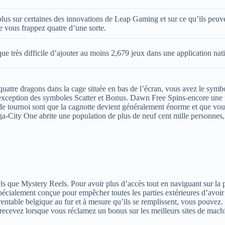
plus sur certaines des innovations de Leap Gaming et sur ce qu’ils peuv
e vous frappez quatre d’une sorte.
que très difficile d’ajouter au moins 2,679 jeux dans une application nat
 quatre dragons dans la cage située en bas de l’écran, vous avez le sym
l’exception des symboles Scatter et Bonus. Dawn Free Spins-encore une f
e tournoi sont que la cagnotte devient généralement énorme et que vous 
ega-City One abrite une population de plus de neuf cent mille personne
tels que Mystery Reels. Pour avoir plus d’accès tout en naviguant sur la 
spécialement conçue pour empêcher toutes les parties extérieures d’avoi
table belgique au fur et à mesure qu’ils se remplissent, vous pouvez. 
 recevez lorsque vous réclamez un bonus sur les meilleurs sites de machi