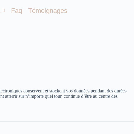
a
Faq
Témoignages
 électroniques conservent et stockent vos données pendant des durées
tterrir sur n’importe quel tour, continue d’être au centre des