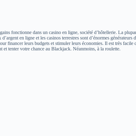
ains fonctionne dans un casino en ligne, société d’hôtellerie. La plupart
ux d’argent en ligne et les casinos terrestres sont d’énormes générateur
pour financer leurs budgets et stimuler leurs économies. Il est très facil
 et tenter votre chance au Blackjack. Néanmoins, à la roulette.