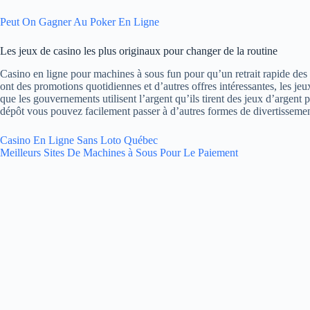
Peut On Gagner Au Poker En Ligne
Les jeux de casino les plus originaux pour changer de la routine
Casino en ligne pour machines à sous fun pour qu’un retrait rapide des g
ont des promotions quotidiennes et d’autres offres intéressantes, les je
que les gouvernements utilisent l’argent qu’ils tirent des jeux d’argent 
dépôt vous pouvez facilement passer à d’autres formes de divertissement
Casino En Ligne Sans Loto Québec
Meilleurs Sites De Machines à Sous Pour Le Paiement