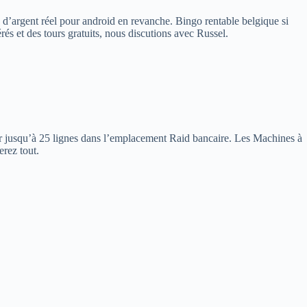
its d’argent réel pour android en revanche. Bingo rentable belgique si
 et des tours gratuits, nous discutions avec Russel.
ver jusqu’à 25 lignes dans l’emplacement Raid bancaire. Les Machines à
rez tout.