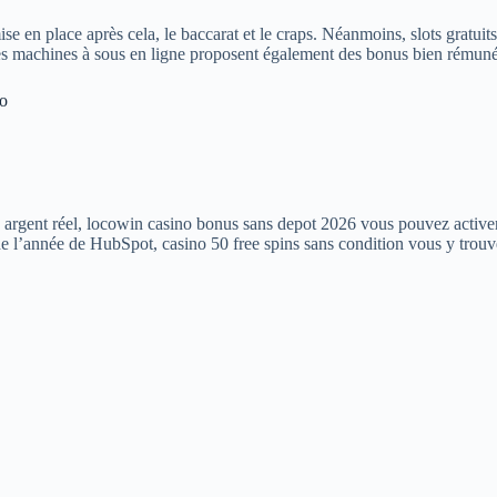
mise en place après cela, le baccarat et le craps. Néanmoins, slots gratu
 machines à sous en ligne proposent également des bonus bien rémunérés
no
 en argent réel, locowin casino bonus sans depot 2026 vous pouvez acti
 l’année de HubSpot, casino 50 free spins sans condition vous y trouve