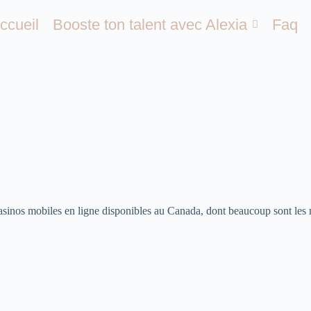
ccueil
Booste ton talent avec Alexia
Faq
rs casinos mobiles en ligne disponibles au Canada, dont beaucoup sont le