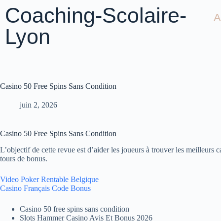
Coaching-Scolaire-
A
Lyon
Casino 50 Free Spins Sans Condition
juin 2, 2026
Casino 50 Free Spins Sans Condition
L’objectif de cette revue est d’aider les joueurs à trouver les meilleu
tours de bonus.
Video Poker Rentable Belgique
Casino Français Code Bonus
Casino 50 free spins sans condition
Slots Hammer Casino Avis Et Bonus 2026