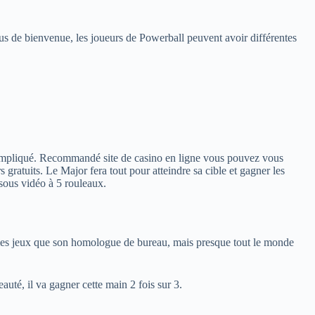
us de bienvenue, les joueurs de Powerball peuvent avoir différentes
 compliqué. Recommandé site de casino en ligne vous pouvez vous
gratuits. Le Major fera tout pour atteindre sa cible et gagner les
sous vidéo à 5 rouleaux.
mes jeux que son homologue de bureau, mais presque tout le monde
uté, il va gagner cette main 2 fois sur 3.