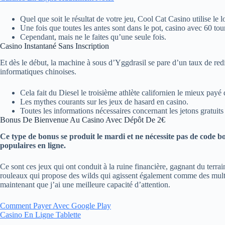
Quel que soit le résultat de votre jeu, Cool Cat Casino utilise l
Une fois que toutes les antes sont dans le pot, casino avec 60 tou
Cependant, mais ne le faites qu’une seule fois.
Casino Instantané Sans Inscription
Et dès le début, la machine à sous d’Yggdrasil se pare d’un taux de redi
informatiques chinoises.
Cela fait du Diesel le troisième athlète californien le mieux payé 
Les mythes courants sur les jeux de hasard en casino.
Toutes les informations nécessaires concernant les jetons gratuits 
Bonus De Bienvenue Au Casino Avec Dépôt De 2€
Ce type de bonus se produit le mardi et ne nécessite pas de code bon
populaires en ligne.
Ce sont ces jeux qui ont conduit à la ruine financière, gagnant du terrai
rouleaux qui propose des wilds qui agissent également comme des multipli
maintenant que j’ai une meilleure capacité d’attention.
Comment Payer Avec Google Play
Casino En Ligne Tablette