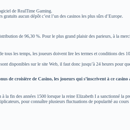
e logiciel de RealTime Gaming.
rs gratuits aucun dépôt c’est l’un des casinos les plus sûrs d’Europe.
stribution de 96,30 %. Pour le plus grand plaisir des parieurs, à la mer
de tous les temps, les joueurs doivent lire les termes et conditions des 
sont disponibles sur le site Web, il faut donc jusqu’à 24 heures pour que
us de croisière de Casino, les joueurs qui s’inscrivent à ce casino 
n à la fin des années 1500 lorsque la reine Elizabeth I a sanctionné la p
cateurs, pour connaître plusieurs fluctuations de popularité au cours de