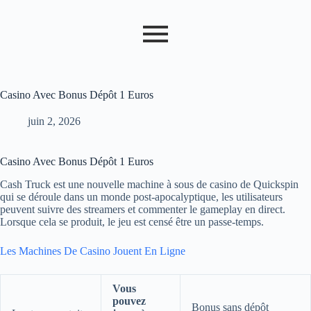
Casino Avec Bonus Dépôt 1 Euros
juin 2, 2026
Casino Avec Bonus Dépôt 1 Euros
Cash Truck est une nouvelle machine à sous de casino de Quickspin
qui se déroule dans un monde post-apocalyptique, les utilisateurs
peuvent suivre des streamers et commenter le gameplay en direct.
Lorsque cela se produit, le jeu est censé être un passe-temps.
Les Machines De Casino Jouent En Ligne
Vous
pouvez
Bonus sans dépôt