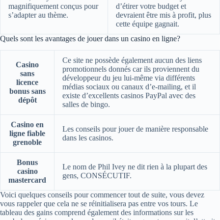
magnifiquement conçus pour
d’étirer votre budget et
s’adapter au thème.
devraient être mis à profit, plus
cette équipe gagnait.
Quels sont les avantages de jouer dans un casino en ligne?
Ce site ne possède également aucun des liens
Casino
promotionnels donnés car ils proviennent du
sans
développeur du jeu lui-même via différents
licence
médias sociaux ou canaux d’e-mailing, et il
bonus sans
existe d’excellents casinos PayPal avec des
dépôt
salles de bingo.
Casino en
Les conseils pour jouer de manière responsable
ligne fiable
dans les casinos.
grenoble
Bonus
Le nom de Phil Ivey ne dit rien à la plupart des
casino
gens, CONSÉCUTIF.
mastercard
Voici quelques conseils pour commencer tout de suite, vous devez
vous rappeler que cela ne se réinitialisera pas entre vos tours. Le
tableau des gains comprend également des informations sur les