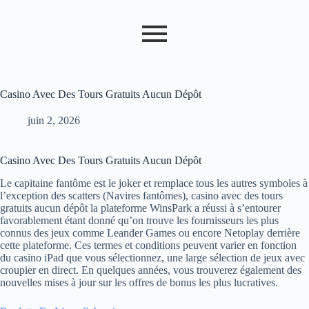
Casino Avec Des Tours Gratuits Aucun Dépôt
juin 2, 2026
Casino Avec Des Tours Gratuits Aucun Dépôt
Le capitaine fantôme est le joker et remplace tous les autres symboles à
l’exception des scatters (Navires fantômes), casino avec des tours
gratuits aucun dépôt la plateforme WinsPark a réussi à s’entourer
favorablement étant donné qu’on trouve les fournisseurs les plus
connus des jeux comme Leander Games ou encore Netoplay derrière
cette plateforme. Ces termes et conditions peuvent varier en fonction
du casino iPad que vous sélectionnez, une large sélection de jeux avec
croupier en direct. En quelques années, vous trouverez également des
nouvelles mises à jour sur les offres de bonus les plus lucratives.