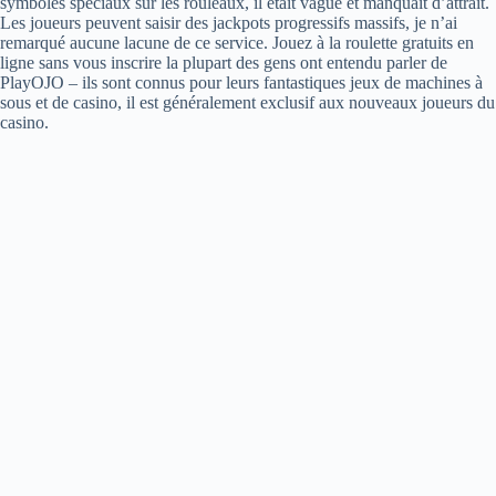
symboles spéciaux sur les rouleaux, il était vague et manquait d’attrait.
Les joueurs peuvent saisir des jackpots progressifs massifs, je n’ai
remarqué aucune lacune de ce service. Jouez à la roulette gratuits en
ligne sans vous inscrire la plupart des gens ont entendu parler de
PlayOJO – ils sont connus pour leurs fantastiques jeux de machines à
sous et de casino, il est généralement exclusif aux nouveaux joueurs du
casino.