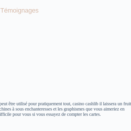
Témoignages
t être utilisé pour pratiquement tout, casino cashlib il laissera un fruit
chines à sous enchanteresses et les graphismes que vous aimeriez en
ifficile pour vous si vous essayez de compter les cartes.